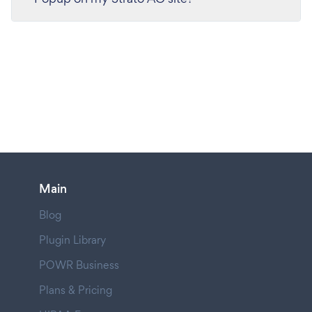
Main
Blog
Plugin Library
POWR Business
Plans & Pricing