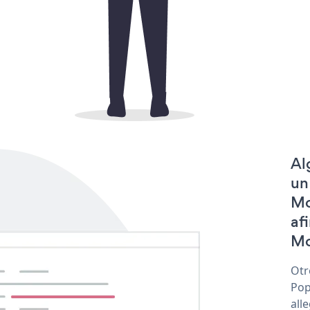
Al
un
Mo
af
Mo
Otr
Pop
all