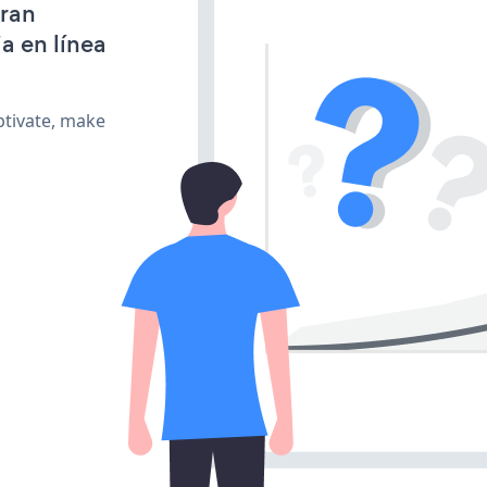
gran
a en línea
ptivate, make