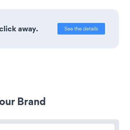
click away.
See the details
our Brand