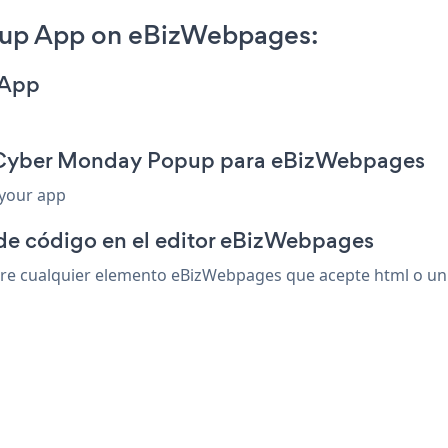
up App on eBizWebpages:
 App
n Cyber Monday Popup para eBizWebpages
 your app
 de código en el editor eBizWebpages
 cualquier elemento eBizWebpages que acepte html o un cód