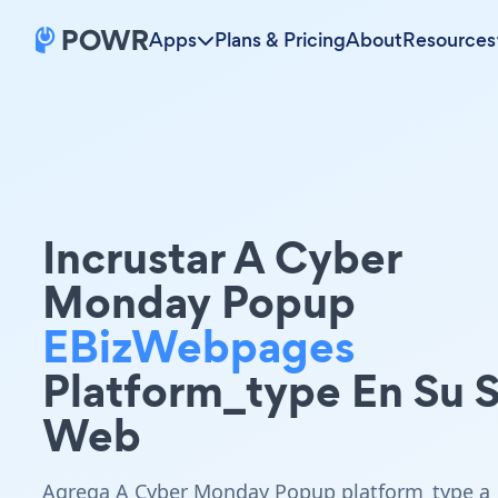
Apps
Plans & Pricing
About
Resources
Incrustar A Cyber
Monday Popup
EBizWebpages
Platform_type En Su S
Web
Agrega A Cyber Monday Popup platform_type a