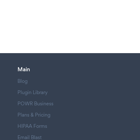
Main
Blog
Plugin Library
POWR Business
Plans & Pricing
HIPAA Forms
Email Blast