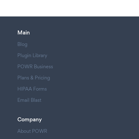
Main
Blog
Plugin Library
POWR Business
Plans & Pricing
HIPAA Forms
Email Blast
Company
About POWR