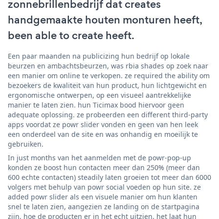
zonnebrillenbedrijf dat creates
handgemaakte houten monturen heeft,
been able to create heeft.
Een paar maanden na publicizing hun bedrijf op lokale
beurzen en ambachtsbeurzen, was rbia shades op zoek naar
een manier om online te verkopen. ze required the ability om
bezoekers de kwaliteit van hun product, hun lichtgewicht en
ergonomische ontwerpen, op een visueel aantrekkelijke
manier te laten zien. hun Ticimax bood hiervoor geen
adequate oplossing. ze probeerden een different third-party
apps voordat ze powr slider vonden en geen van hen leek
een onderdeel van de site en was onhandig en moeilijk te
gebruiken.
In just months van het aanmelden met de powr-pop-up
konden ze boost hun contacten meer dan 250% (meer dan
600 echte contacten) steadily laten groeien tot meer dan 6000
volgers met behulp van powr social voeden op hun site. ze
added powr slider als een visuele manier om hun klanten
snel te laten zien, aangezien ze landing on de startpagina
zijn, hoe de producten er in het echt uitzien. het laat hun