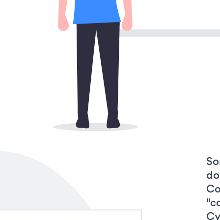
So
do
Co
"c
Cy