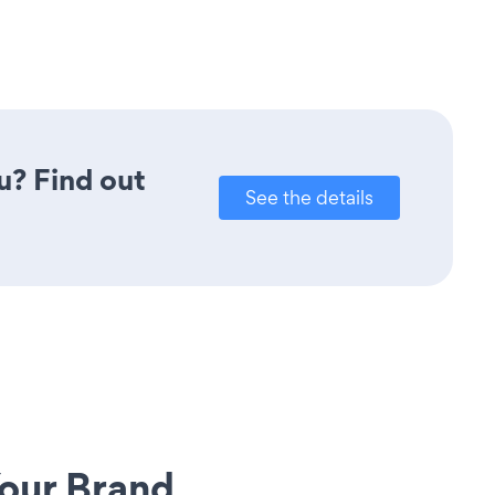
u? Find out
See the details
our Brand