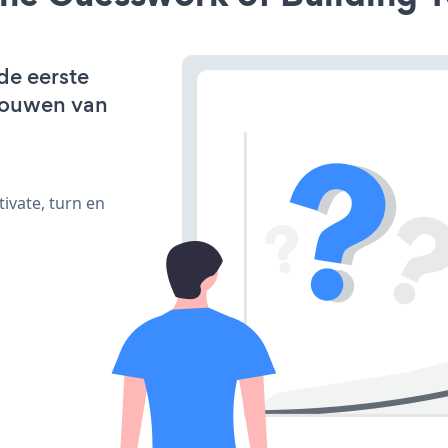
 de eerste
bouwen van
ivate, turn en