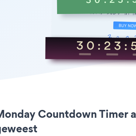
 Monday Countdown Timer app
geweest