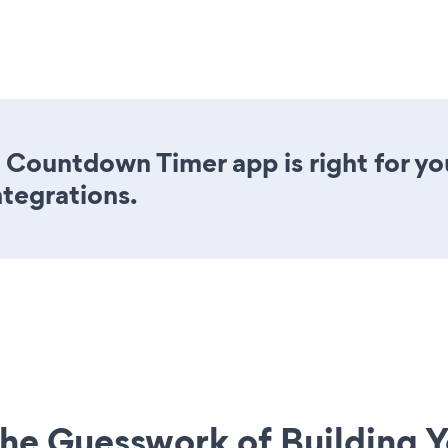
 Countdown Timer app is right for yo
ntegrations.
he Guesswork of Building Y