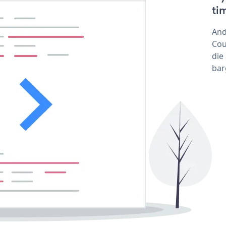
ti
And
Cou
die
bar