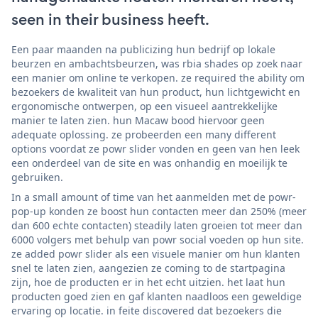
seen in their business heeft.
Een paar maanden na publicizing hun bedrijf op lokale
beurzen en ambachtsbeurzen, was rbia shades op zoek naar
een manier om online te verkopen. ze required the ability om
bezoekers de kwaliteit van hun product, hun lichtgewicht en
ergonomische ontwerpen, op een visueel aantrekkelijke
manier te laten zien. hun Macaw bood hiervoor geen
adequate oplossing. ze probeerden een many different
options voordat ze powr slider vonden en geen van hen leek
een onderdeel van de site en was onhandig en moeilijk te
gebruiken.
In a small amount of time van het aanmelden met de powr-
pop-up konden ze boost hun contacten meer dan 250% (meer
dan 600 echte contacten) steadily laten groeien tot meer dan
6000 volgers met behulp van powr social voeden op hun site.
ze added powr slider als een visuele manier om hun klanten
snel te laten zien, aangezien ze coming to de startpagina
zijn, hoe de producten er in het echt uitzien. het laat hun
producten goed zien en gaf klanten naadloos een geweldige
ervaring op locatie. in feite discovered dat bezoekers die