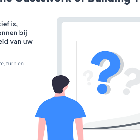
ef is,
onnen bij
eid van uw
e, turn en