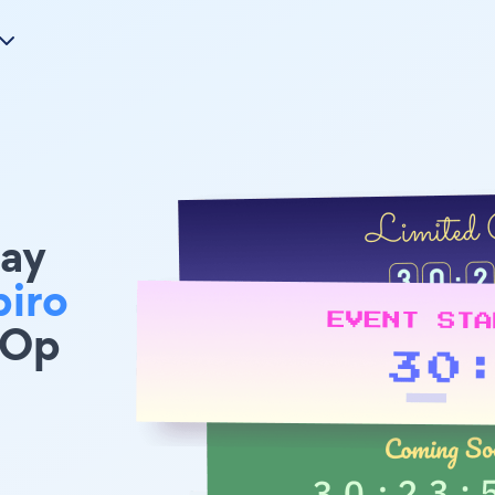
ay
piro
 Op