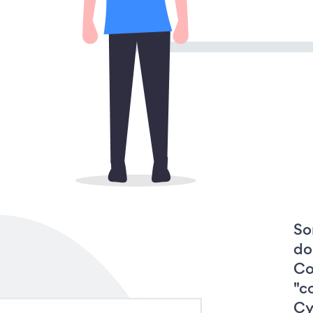
So
do
Co
"c
Cy