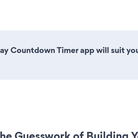
ay Countdown Timer app will suit y
he Guesswork of Building Y