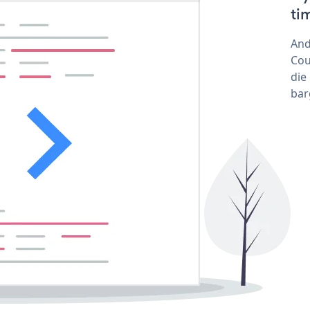
ti
And
Cou
die
bar