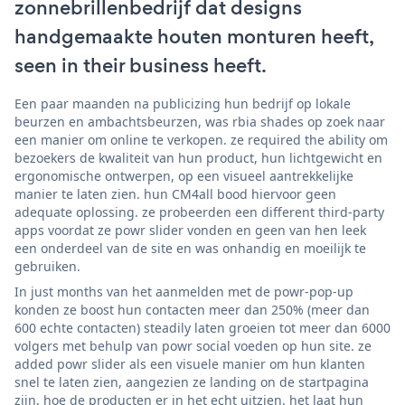
zonnebrillenbedrijf dat designs
handgemaakte houten monturen heeft,
seen in their business heeft.
Een paar maanden na publicizing hun bedrijf op lokale
beurzen en ambachtsbeurzen, was rbia shades op zoek naar
een manier om online te verkopen. ze required the ability om
bezoekers de kwaliteit van hun product, hun lichtgewicht en
ergonomische ontwerpen, op een visueel aantrekkelijke
manier te laten zien. hun CM4all bood hiervoor geen
adequate oplossing. ze probeerden een different third-party
apps voordat ze powr slider vonden en geen van hen leek
een onderdeel van de site en was onhandig en moeilijk te
gebruiken.
In just months van het aanmelden met de powr-pop-up
konden ze boost hun contacten meer dan 250% (meer dan
600 echte contacten) steadily laten groeien tot meer dan 6000
volgers met behulp van powr social voeden op hun site. ze
added powr slider als een visuele manier om hun klanten
snel te laten zien, aangezien ze landing on de startpagina
zijn, hoe de producten er in het echt uitzien. het laat hun