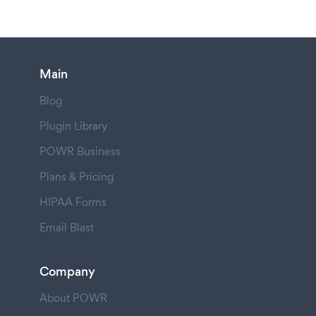
Main
Blog
Plugin Library
POWR Business
Plans & Pricing
HIPAA Forms
Email Blast
Company
About POWR