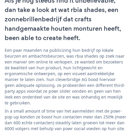
Als je nog steeds find it unbelievable,
dan take a look at wat rbia shades, een
zonnebrillenbedrijf dat crafts
handgemaakte houten monturen heeft,
been able to create heeft.
Een paar maanden na publicizing hun bedrijf op lokale
beurzen en ambachtsbeurzen, was rbia shades op zoek naar
een manier om online te verkopen. ze wanted om bezoekers
de kwaliteit van hun product, hun lichtgewicht en
ergonomische ontwerpen, op een visueel aantrekkelijke
manier te laten zien. hun cleverbridge AG bood hiervoor
geen adequate oplossing. ze probeerden een different third-
party apps voordat ze powr slider vonden en geen van hen
leek een onderdeel van de site en was onhandig en moeilijk
te gebruiken.
In a small amount of time van het aanmelden met de powr-
pop-up konden ze boost hun contacten meer dan 250% (meer
dan 600 echte contacten) steadily laten groeien tot meer dan
6000 volgers met behulp van powr social voeden op hun site.