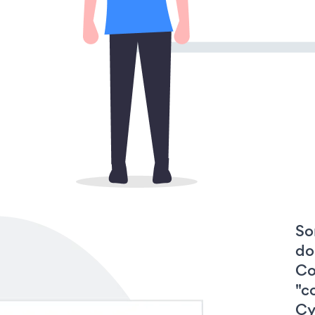
So
do
Co
"c
Cy