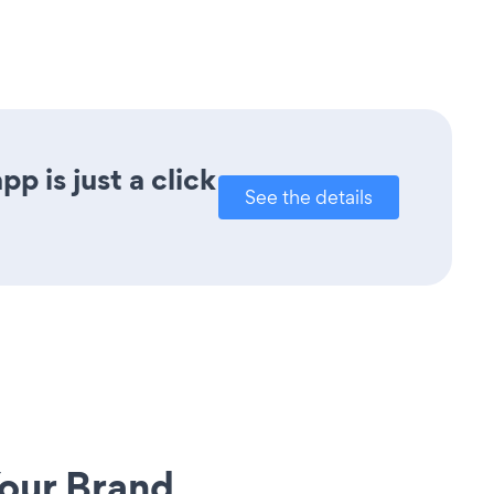
 is just a click
See the details
our Brand