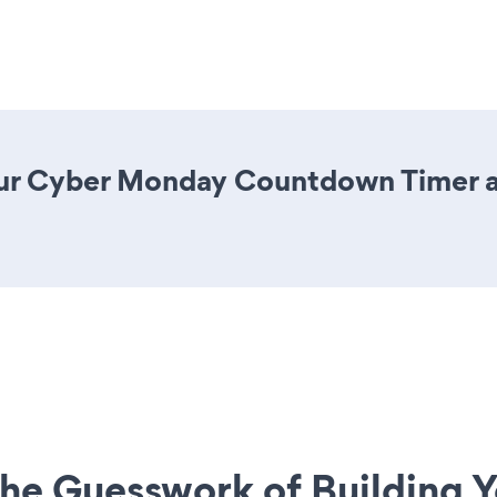
ur Cyber Monday Countdown Timer app
he Guesswork of Building Y