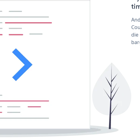
ti
And
Cou
die
bar