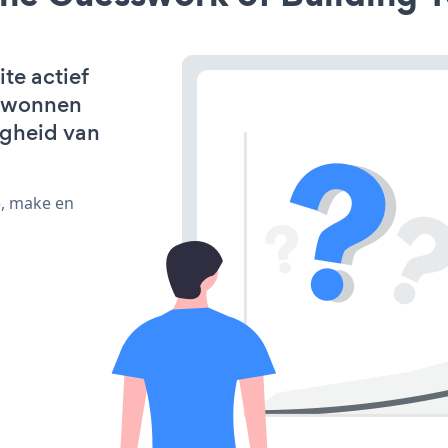
te actief
erwonnen
igheid van
e, make en