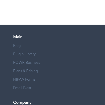
Main
Blog
Plugin Library
POWR Business
Plans & Pricing
HIPAA Forms
Email Blast
Company