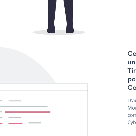
Ce
un
Ti
po
Co
D'a
Mon
com
Cyb