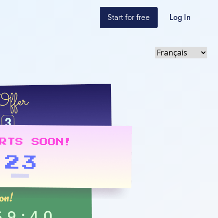
Start for free
Log In