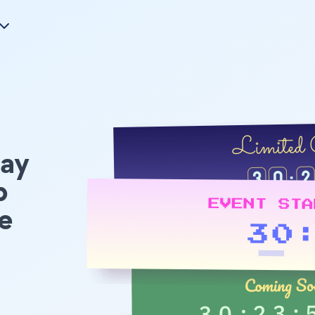
ay
p
e