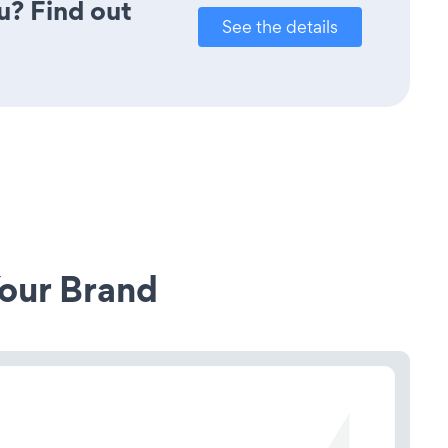
u? Find out
See the details
our Brand