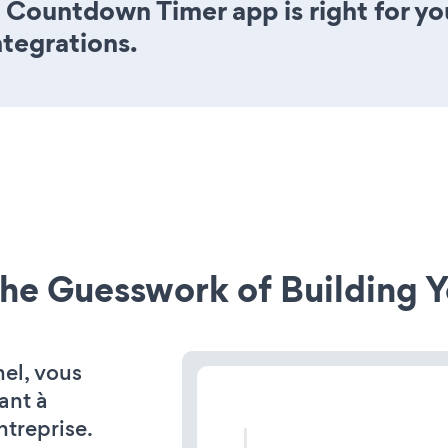
 Countdown Timer app is right for yo
ntegrations.
he Guesswork of Building Y
el, vous
ant à
ntreprise.