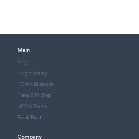
Main
Blog
Plugin Library
POWR Business
Plans & Pricing
HIPAA Forms
Email Blast
Company