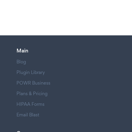
Main
Blog
Plugin Library
POWR Business
Plans & Pricing
HIPAA Forms
Email Blast