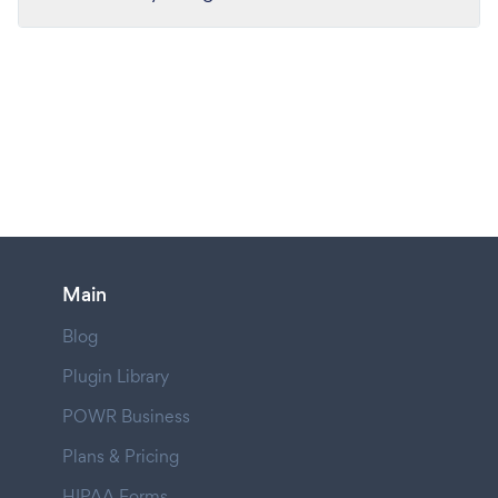
Main
Blog
Plugin Library
POWR Business
Plans & Pricing
HIPAA Forms