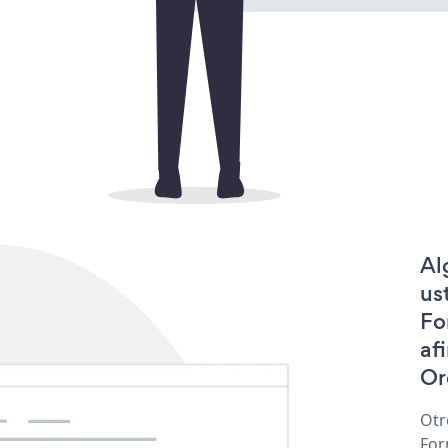
Al
us
Fo
af
Or
Otr
For