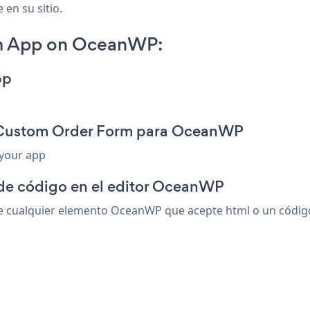
 en su sitio.
m App on OceanWP:
pp
n Custom Order Form para OceanWP
 your app
 de código en el editor OceanWP
ualquier elemento OceanWP que acepte html o un código de