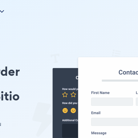
rder
itio
u