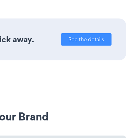
ick away.
See the details
our Brand