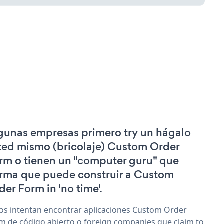
gunas empresas primero try un hágalo
ted mismo (bricolaje) Custom Order
rm o tienen un "computer guru" que
irma que puede construir a Custom
der Form in 'no time'.
os intentan encontrar aplicaciones Custom Order
m de código abierto o foreign companies que claim to