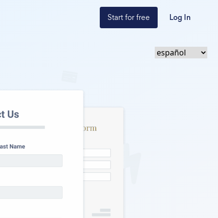
Start for free
Log In