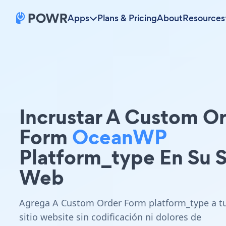
Apps
Plans & Pricing
About
Resources
Incrustar A Custom O
Form
OceanWP
Platform_type En Su S
Web
Agrega A Custom Order Form platform_type a t
sitio website sin codificación ni dolores de