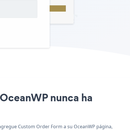
io OceanWP nunca ha
 y agregue Custom Order Form a su OceanWP página,