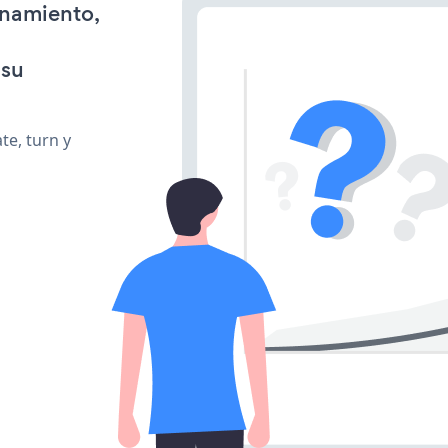
onamiento,
 su
te, turn y