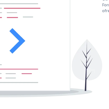
For
ofr