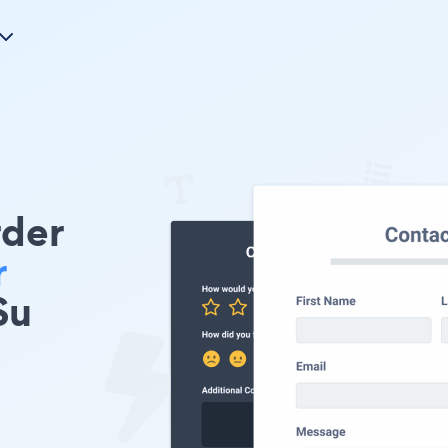
rder
r
Su