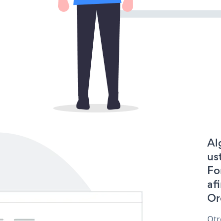
Al
us
Fo
af
Or
Otr