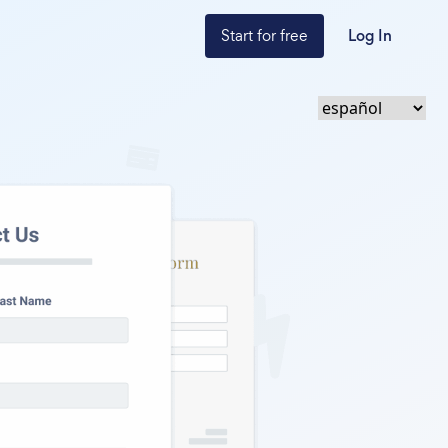
Start for free
Log In