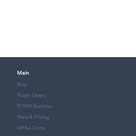
Main
Blog
Plugin Library
POWR Business
Plans & Pricing
HIPAA Forms