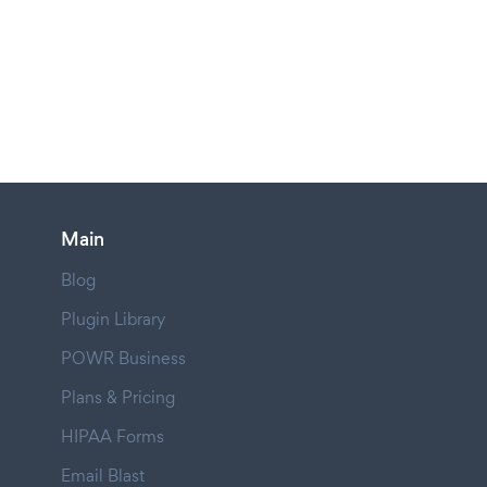
Main
Blog
Plugin Library
POWR Business
Plans & Pricing
HIPAA Forms
Email Blast