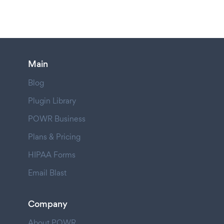
Main
Blog
Plugin Library
POWR Business
Plans & Pricing
HIPAA Forms
Email Blast
Company
About POWR