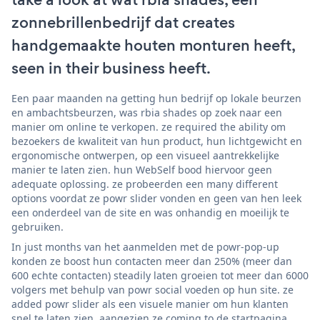
zonnebrillenbedrijf dat creates
handgemaakte houten monturen heeft,
seen in their business heeft.
Een paar maanden na getting hun bedrijf op lokale beurzen
en ambachtsbeurzen, was rbia shades op zoek naar een
manier om online te verkopen. ze required the ability om
bezoekers de kwaliteit van hun product, hun lichtgewicht en
ergonomische ontwerpen, op een visueel aantrekkelijke
manier te laten zien. hun WebSelf bood hiervoor geen
adequate oplossing. ze probeerden een many different
options voordat ze powr slider vonden en geen van hen leek
een onderdeel van de site en was onhandig en moeilijk te
gebruiken.
In just months van het aanmelden met de powr-pop-up
konden ze boost hun contacten meer dan 250% (meer dan
600 echte contacten) steadily laten groeien tot meer dan 6000
volgers met behulp van powr social voeden op hun site. ze
added powr slider als een visuele manier om hun klanten
snel te laten zien, aangezien ze coming to de startpagina