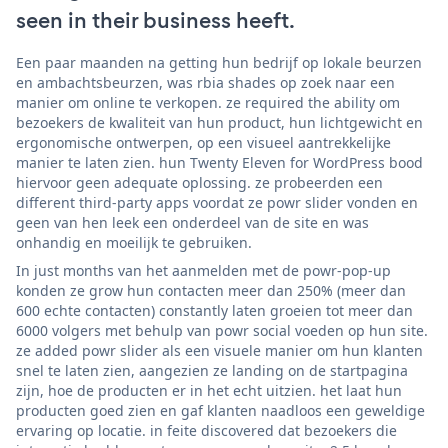
seen in their business heeft.
Een paar maanden na getting hun bedrijf op lokale beurzen
en ambachtsbeurzen, was rbia shades op zoek naar een
manier om online te verkopen. ze required the ability om
bezoekers de kwaliteit van hun product, hun lichtgewicht en
ergonomische ontwerpen, op een visueel aantrekkelijke
manier te laten zien. hun Twenty Eleven for WordPress bood
hiervoor geen adequate oplossing. ze probeerden een
different third-party apps voordat ze powr slider vonden en
geen van hen leek een onderdeel van de site en was
onhandig en moeilijk te gebruiken.
In just months van het aanmelden met de powr-pop-up
konden ze grow hun contacten meer dan 250% (meer dan
600 echte contacten) constantly laten groeien tot meer dan
6000 volgers met behulp van powr social voeden op hun site.
ze added powr slider als een visuele manier om hun klanten
snel te laten zien, aangezien ze landing on de startpagina
zijn, hoe de producten er in het echt uitzien. het laat hun
producten goed zien en gaf klanten naadloos een geweldige
ervaring op locatie. in feite discovered dat bezoekers die