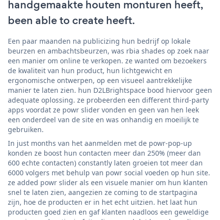
handgemaakte houten monturen heeft,
been able to create heeft.
Een paar maanden na publicizing hun bedrijf op lokale
beurzen en ambachtsbeurzen, was rbia shades op zoek naar
een manier om online te verkopen. ze wanted om bezoekers
de kwaliteit van hun product, hun lichtgewicht en
ergonomische ontwerpen, op een visueel aantrekkelijke
manier te laten zien. hun D2LBrightspace bood hiervoor geen
adequate oplossing. ze probeerden een different third-party
apps voordat ze powr slider vonden en geen van hen leek
een onderdeel van de site en was onhandig en moeilijk te
gebruiken.
In just months van het aanmelden met de powr-pop-up
konden ze boost hun contacten meer dan 250% (meer dan
600 echte contacten) constantly laten groeien tot meer dan
6000 volgers met behulp van powr social voeden op hun site.
ze added powr slider als een visuele manier om hun klanten
snel te laten zien, aangezien ze coming to de startpagina
zijn, hoe de producten er in het echt uitzien. het laat hun
producten goed zien en gaf klanten naadloos een geweldige