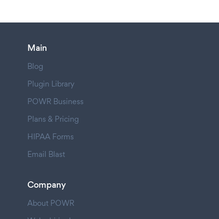
Main
Blog
Plugin Library
POWR Business
Plans & Pricing
HIPAA Forms
Email Blast
Company
About POWR