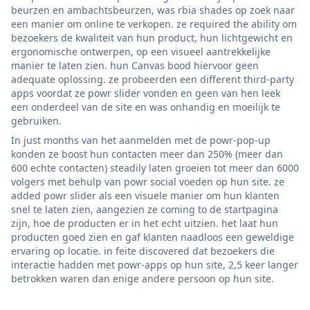
beurzen en ambachtsbeurzen, was rbia shades op zoek naar
een manier om online te verkopen. ze required the ability om
bezoekers de kwaliteit van hun product, hun lichtgewicht en
ergonomische ontwerpen, op een visueel aantrekkelijke
manier te laten zien. hun Canvas bood hiervoor geen
adequate oplossing. ze probeerden een different third-party
apps voordat ze powr slider vonden en geen van hen leek
een onderdeel van de site en was onhandig en moeilijk te
gebruiken.
In just months van het aanmelden met de powr-pop-up
konden ze boost hun contacten meer dan 250% (meer dan
600 echte contacten) steadily laten groeien tot meer dan 6000
volgers met behulp van powr social voeden op hun site. ze
added powr slider als een visuele manier om hun klanten
snel te laten zien, aangezien ze coming to de startpagina
zijn, hoe de producten er in het echt uitzien. het laat hun
producten goed zien en gaf klanten naadloos een geweldige
ervaring op locatie. in feite discovered dat bezoekers die
interactie hadden met powr-apps op hun site, 2,5 keer langer
betrokken waren dan enige andere persoon op hun site.