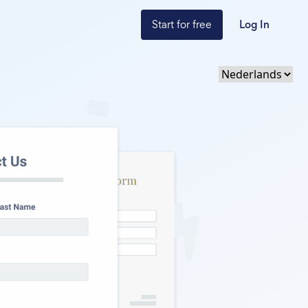
Start for free
Log In