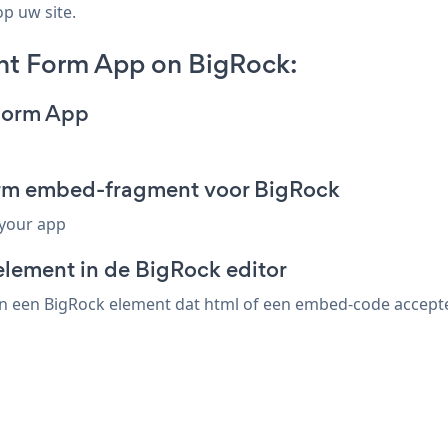
op uw site.
nt Form App on BigRock:
 Form App
orm embed-fragment voor BigRock
 your app
element in de BigRock editor
 een BigRock element dat html of een embed-code accepteert