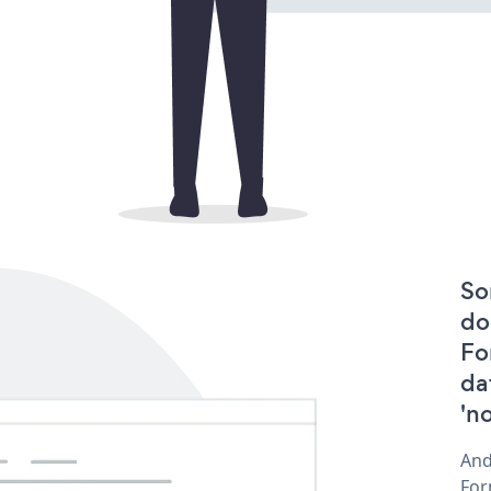
So
do
Fo
da
'n
And
For