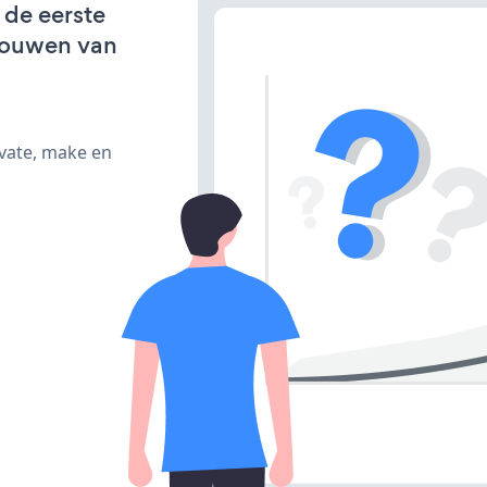
 de eerste
bouwen van
ivate, make en