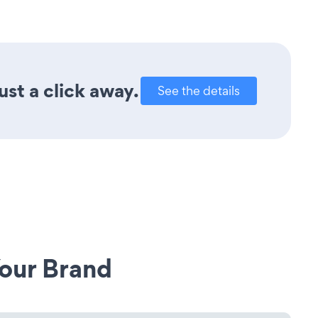
st a click away.
See the details
our Brand