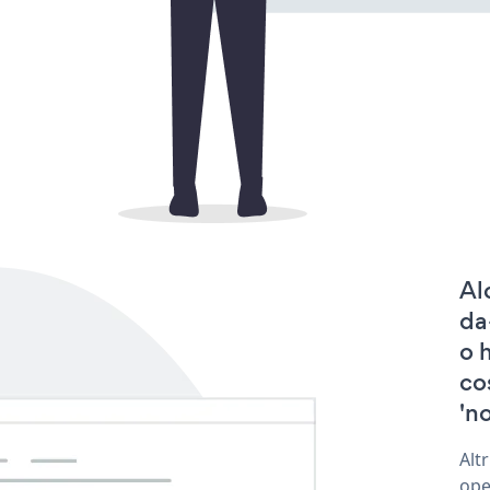
Al
da
o 
co
'no
Alt
ope