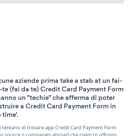
cune aziende prima take a stab at un fai-
-te (fai da te) Credit Card Payment Form
hanno un "techie" che afferma di poter
struire a Credit Card Payment Form in
 time'.
ri tentano di trovare app Credit Card Payment Form
n source o companies abroad che claim to offrono