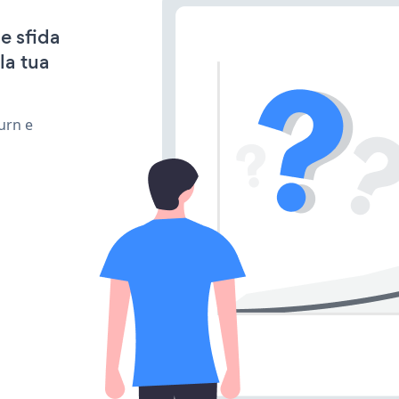
e sfida
la tua
urn e