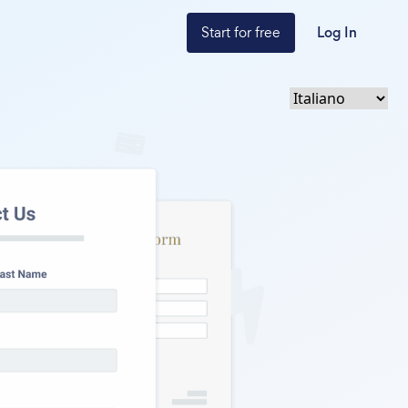
Start for free
Log In