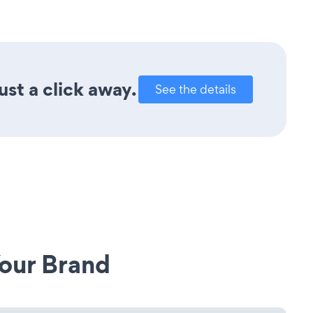
st a click away.
See the details
our Brand