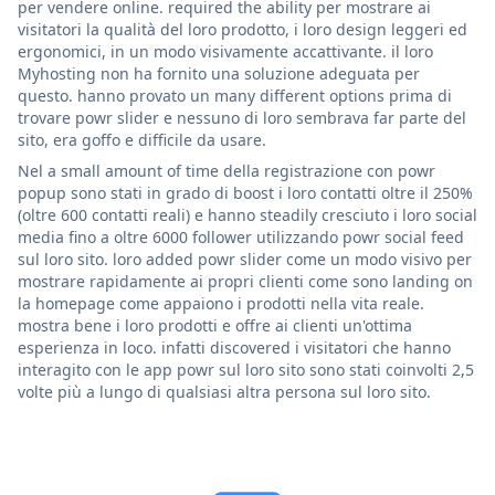
per vendere online. required the ability per mostrare ai
visitatori la qualità del loro prodotto, i loro design leggeri ed
ergonomici, in un modo visivamente accattivante. il loro
Myhosting non ha fornito una soluzione adeguata per
questo. hanno provato un many different options prima di
trovare powr slider e nessuno di loro sembrava far parte del
sito, era goffo e difficile da usare.
Nel a small amount of time della registrazione con powr
popup sono stati in grado di boost i loro contatti oltre il 250%
(oltre 600 contatti reali) e hanno steadily cresciuto i loro social
media fino a oltre 6000 follower utilizzando powr social feed
sul loro sito. loro added powr slider come un modo visivo per
mostrare rapidamente ai propri clienti come sono landing on
la homepage come appaiono i prodotti nella vita reale.
mostra bene i loro prodotti e offre ai clienti un'ottima
esperienza in loco. infatti discovered i visitatori che hanno
interagito con le app powr sul loro sito sono stati coinvolti 2,5
volte più a lungo di qualsiasi altra persona sul loro sito.