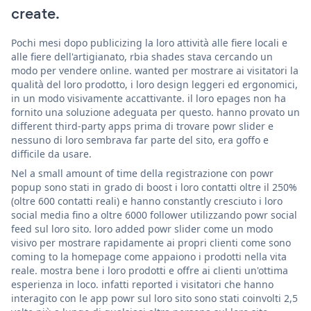
create.
Pochi mesi dopo publicizing la loro attività alle fiere locali e
alle fiere dell'artigianato, rbia shades stava cercando un
modo per vendere online. wanted per mostrare ai visitatori la
qualità del loro prodotto, i loro design leggeri ed ergonomici,
in un modo visivamente accattivante. il loro epages non ha
fornito una soluzione adeguata per questo. hanno provato un
different third-party apps prima di trovare powr slider e
nessuno di loro sembrava far parte del sito, era goffo e
difficile da usare.
Nel a small amount of time della registrazione con powr
popup sono stati in grado di boost i loro contatti oltre il 250%
(oltre 600 contatti reali) e hanno constantly cresciuto i loro
social media fino a oltre 6000 follower utilizzando powr social
feed sul loro sito. loro added powr slider come un modo
visivo per mostrare rapidamente ai propri clienti come sono
coming to la homepage come appaiono i prodotti nella vita
reale. mostra bene i loro prodotti e offre ai clienti un'ottima
esperienza in loco. infatti reported i visitatori che hanno
interagito con le app powr sul loro sito sono stati coinvolti 2,5