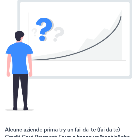
Alcune aziende prima try un fai-da-te (fai da te)
Credit Card Payment Form o hanno un "techie" che