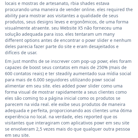
locais e mostras de artesanato, rbia shades estava
procurando uma maneira de vender online. eles required the
ability para mostrar aos visitantes a qualidade de seus
produtos, seus designs leves e ergonômicos, de uma forma
visualmente atraente. seu Website X5 não forneceu uma
solução adequada para isso. eles tentaram um many
different options antes de encontrar o powr slider e nenhum
deles parecia fazer parte do site e eram desajeitados e
difíceis de usar.
Em just months de se inscrever com pop-up powr, eles foram
capazes de boost seus contatos em mais de 250% (mais de
600 contatos reais) e ter steadily aumentado sua mídia social
para mais de 6.000 seguidores utilizando powr social
alimentar em seu site. eles added powr slider como uma
forma visual de mostrar rapidamente a seus clientes como
eles são coming to a página inicial como os produtos se
parecem na vida real. ele exibe seus produtos de maneira
adequada e perfeita, proporcionando aos clientes uma ótima
experiência no local. na verdade, eles reported que os
visitantes que interagiram com aplicativos powr em seu site
se envolveram 2,5 vezes mais do que qualquer outra pessoa
em seu site.