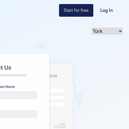
Start for free
Log In