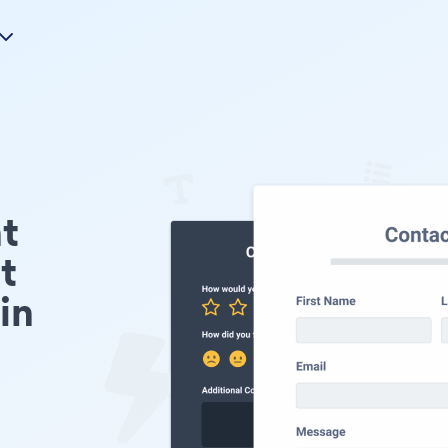
t
t
in