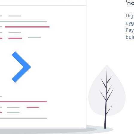
'no
Diğ
uyg
Pay
bul