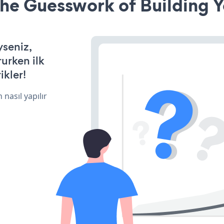
he Guesswork of Building Y
yseniz,
rurken ilk
ikler!
 nasıl yapılır