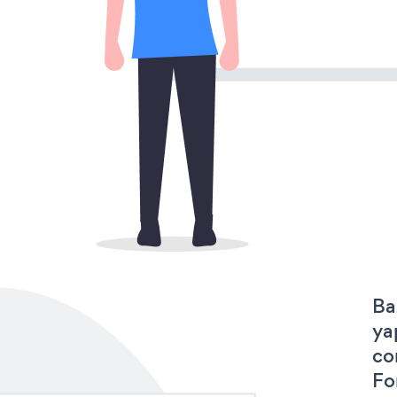
Ba
ya
co
Fo