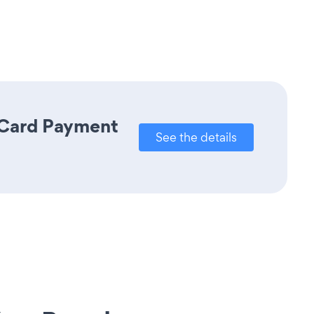
t Card Payment
See the details