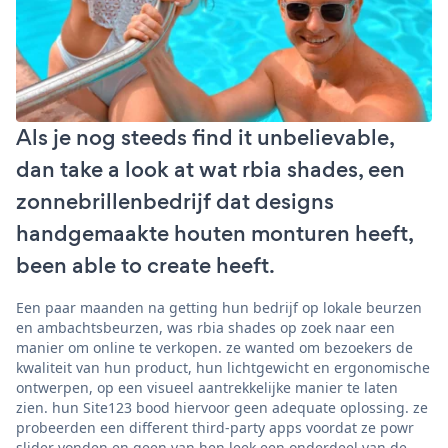
Als je nog steeds find it unbelievable,
dan take a look at wat rbia shades, een
zonnebrillenbedrijf dat designs
handgemaakte houten monturen heeft,
been able to create heeft.
Een paar maanden na getting hun bedrijf op lokale beurzen
en ambachtsbeurzen, was rbia shades op zoek naar een
manier om online te verkopen. ze wanted om bezoekers de
kwaliteit van hun product, hun lichtgewicht en ergonomische
ontwerpen, op een visueel aantrekkelijke manier te laten
zien. hun Site123 bood hiervoor geen adequate oplossing. ze
probeerden een different third-party apps voordat ze powr
slider vonden en geen van hen leek een onderdeel van de