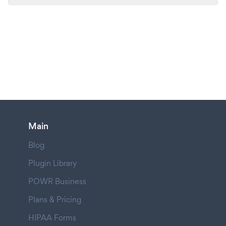
Main
Blog
Plugin Library
POWR Business
Plans & Pricing
HIPAA Forms