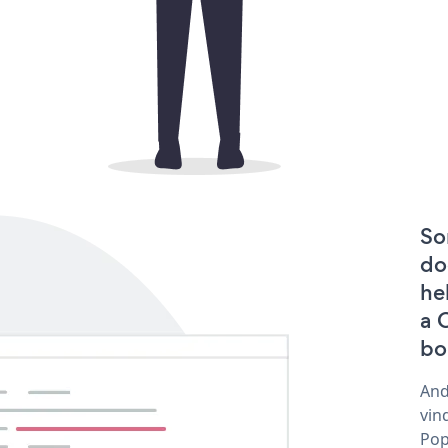
So
do
he
a 
bo
And
vin
Pop