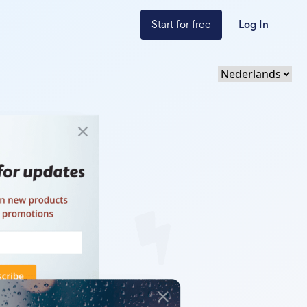
Start for free
Log In