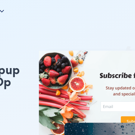
opup
Op