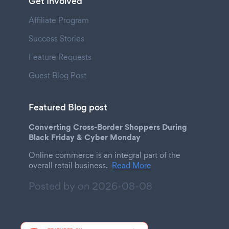
Get Involved
Affiliate Program
Success Stories
Feature Requests
Guest Blog Post
Featured Blog post
Converting Cross-Border Shoppers During
Black Friday & Cyber Monday
Online commerce is an integral part of the
overall retail business.
Read More
Posted by on
2026-08-08