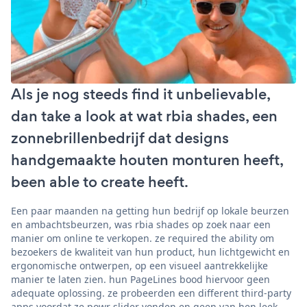
Als je nog steeds find it unbelievable,
dan take a look at wat rbia shades, een
zonnebrillenbedrijf dat designs
handgemaakte houten monturen heeft,
been able to create heeft.
Een paar maanden na getting hun bedrijf op lokale beurzen
en ambachtsbeurzen, was rbia shades op zoek naar een
manier om online te verkopen. ze required the ability om
bezoekers de kwaliteit van hun product, hun lichtgewicht en
ergonomische ontwerpen, op een visueel aantrekkelijke
manier te laten zien. hun PageLines bood hiervoor geen
adequate oplossing. ze probeerden een different third-party
apps voordat ze powr slider vonden en geen van hen leek