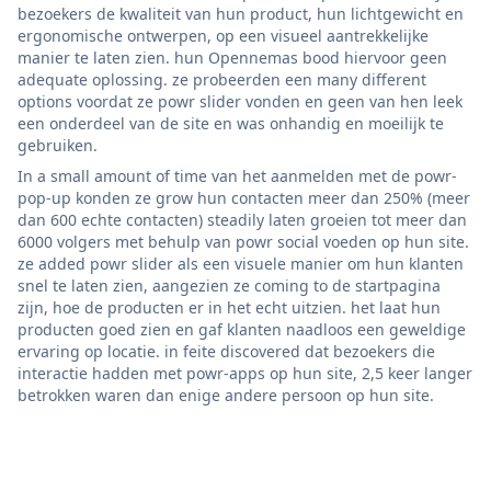
bezoekers de kwaliteit van hun product, hun lichtgewicht en
ergonomische ontwerpen, op een visueel aantrekkelijke
manier te laten zien. hun Opennemas bood hiervoor geen
adequate oplossing. ze probeerden een many different
options voordat ze powr slider vonden en geen van hen leek
een onderdeel van de site en was onhandig en moeilijk te
gebruiken.
In a small amount of time van het aanmelden met de powr-
pop-up konden ze grow hun contacten meer dan 250% (meer
dan 600 echte contacten) steadily laten groeien tot meer dan
6000 volgers met behulp van powr social voeden op hun site.
ze added powr slider als een visuele manier om hun klanten
snel te laten zien, aangezien ze coming to de startpagina
zijn, hoe de producten er in het echt uitzien. het laat hun
producten goed zien en gaf klanten naadloos een geweldige
ervaring op locatie. in feite discovered dat bezoekers die
interactie hadden met powr-apps op hun site, 2,5 keer langer
betrokken waren dan enige andere persoon op hun site.