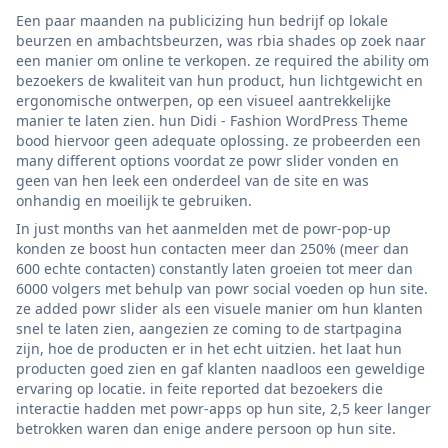
Een paar maanden na publicizing hun bedrijf op lokale
beurzen en ambachtsbeurzen, was rbia shades op zoek naar
een manier om online te verkopen. ze required the ability om
bezoekers de kwaliteit van hun product, hun lichtgewicht en
ergonomische ontwerpen, op een visueel aantrekkelijke
manier te laten zien. hun Didi - Fashion WordPress Theme
bood hiervoor geen adequate oplossing. ze probeerden een
many different options voordat ze powr slider vonden en
geen van hen leek een onderdeel van de site en was
onhandig en moeilijk te gebruiken.
In just months van het aanmelden met de powr-pop-up
konden ze boost hun contacten meer dan 250% (meer dan
600 echte contacten) constantly laten groeien tot meer dan
6000 volgers met behulp van powr social voeden op hun site.
ze added powr slider als een visuele manier om hun klanten
snel te laten zien, aangezien ze coming to de startpagina
zijn, hoe de producten er in het echt uitzien. het laat hun
producten goed zien en gaf klanten naadloos een geweldige
ervaring op locatie. in feite reported dat bezoekers die
interactie hadden met powr-apps op hun site, 2,5 keer langer
betrokken waren dan enige andere persoon op hun site.