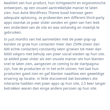
kwaliteit van hun product, hun lichtgewicht en ergonomische
ontwerpen, op een visueel aantrekkelijke manier te laten
zien. hun Ashe WordPress Theme bood hiervoor geen
adequate oplossing. ze probeerden een different third-party
apps voordat ze powr slider vonden en geen van hen leek
een onderdeel van de site en was onhandig en moeilijk te
gebruiken.
In just months van het aanmelden met de powr-pop-up
konden ze grow hun contacten meer dan 250% (meer dan
600 echte contacten) constantly laten groeien tot meer dan
6000 volgers met behulp van powr social voeden op hun site.
ze added powr slider als een visuele manier om hun klanten
snel te laten zien, aangezien ze coming to de startpagina
zijn, hoe de producten er in het echt uitzien. het laat hun
producten goed zien en gaf klanten naadloos een geweldige
ervaring op locatie. in feite discovered dat bezoekers die
interactie hadden met powr-apps op hun site, 2,5 keer langer
betrokken waren dan enige andere persoon op hun site.