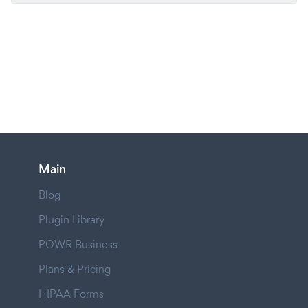
Main
Blog
Plugin Library
POWR Business
Plans & Pricing
HIPAA Forms