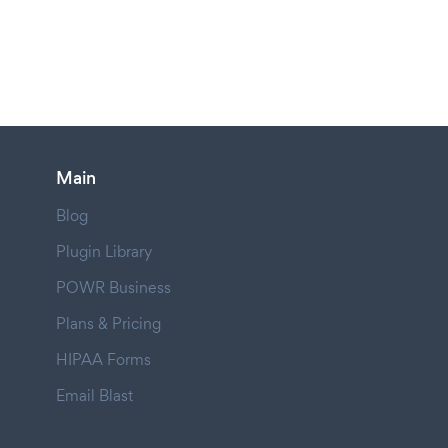
Main
Blog
Plugin Library
POWR Business
Plans & Pricing
HIPAA Forms
Email Blast