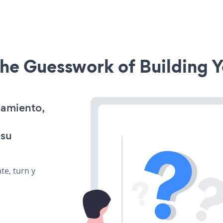
he Guesswork of Building Y
namiento,
 su
te, turn y