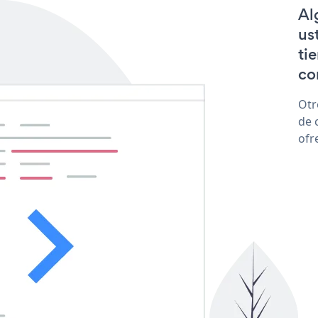
Al
us
ti
co
Otr
de 
ofr