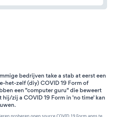
mmige bedrijven take a stab at eerst een
e-het-zelf (diy) COVID 19 Form of
bben een "computer guru" die beweert
t hij/zij a COVID 19 Form in 'no time' kan
uwen.
eren proberen open source COVID 19 Form apps te