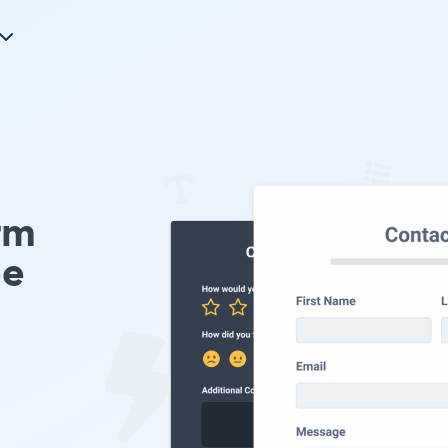
rm
pe