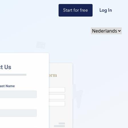
Start for free
Log In