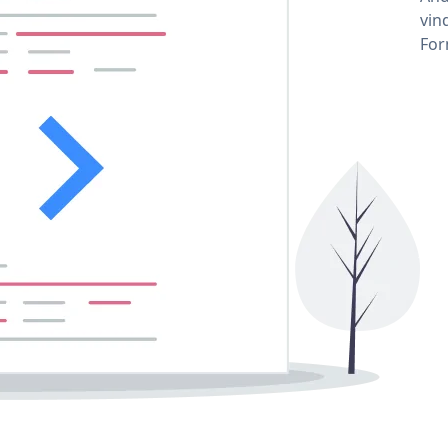
vin
For