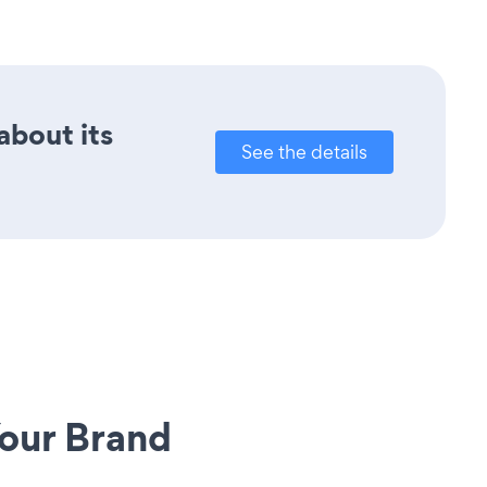
about its
See the details
our Brand