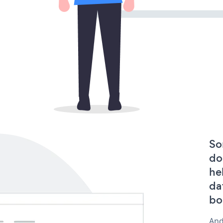
So
do
he
da
bo
And