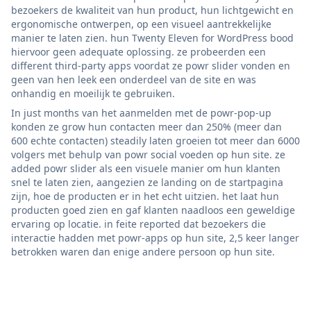
bezoekers de kwaliteit van hun product, hun lichtgewicht en
ergonomische ontwerpen, op een visueel aantrekkelijke
manier te laten zien. hun Twenty Eleven for WordPress bood
hiervoor geen adequate oplossing. ze probeerden een
different third-party apps voordat ze powr slider vonden en
geen van hen leek een onderdeel van de site en was
onhandig en moeilijk te gebruiken.
In just months van het aanmelden met de powr-pop-up
konden ze grow hun contacten meer dan 250% (meer dan
600 echte contacten) steadily laten groeien tot meer dan 6000
volgers met behulp van powr social voeden op hun site. ze
added powr slider als een visuele manier om hun klanten
snel te laten zien, aangezien ze landing on de startpagina
zijn, hoe de producten er in het echt uitzien. het laat hun
producten goed zien en gaf klanten naadloos een geweldige
ervaring op locatie. in feite reported dat bezoekers die
interactie hadden met powr-apps op hun site, 2,5 keer langer
betrokken waren dan enige andere persoon op hun site.