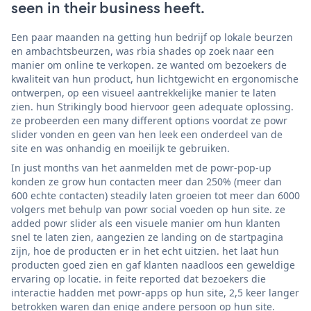
seen in their business heeft.
Een paar maanden na getting hun bedrijf op lokale beurzen
en ambachtsbeurzen, was rbia shades op zoek naar een
manier om online te verkopen. ze wanted om bezoekers de
kwaliteit van hun product, hun lichtgewicht en ergonomische
ontwerpen, op een visueel aantrekkelijke manier te laten
zien. hun Strikingly bood hiervoor geen adequate oplossing.
ze probeerden een many different options voordat ze powr
slider vonden en geen van hen leek een onderdeel van de
site en was onhandig en moeilijk te gebruiken.
In just months van het aanmelden met de powr-pop-up
konden ze grow hun contacten meer dan 250% (meer dan
600 echte contacten) steadily laten groeien tot meer dan 6000
volgers met behulp van powr social voeden op hun site. ze
added powr slider als een visuele manier om hun klanten
snel te laten zien, aangezien ze landing on de startpagina
zijn, hoe de producten er in het echt uitzien. het laat hun
producten goed zien en gaf klanten naadloos een geweldige
ervaring op locatie. in feite reported dat bezoekers die
interactie hadden met powr-apps op hun site, 2,5 keer langer
betrokken waren dan enige andere persoon op hun site.