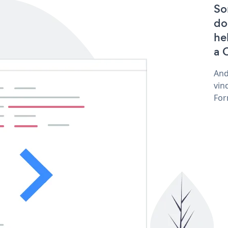
So
do
he
a 
And
vin
For