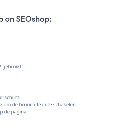
p on SEOshop:
2 gebruikt.
rschijnt.
> om de broncode in te schakelen.
p de pagina.