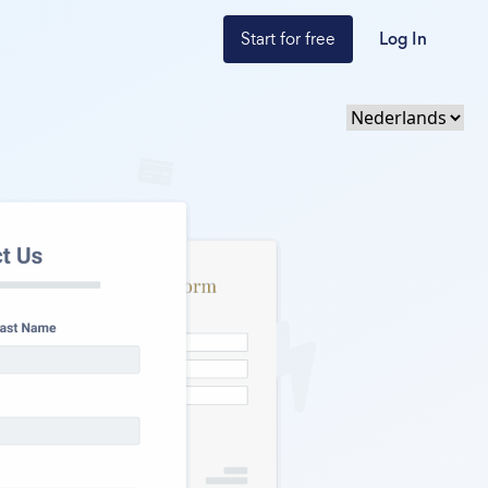
Start for free
Log In