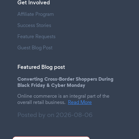
Get Involved
Affiliate Program
Success Stories
Feature Requests
Guest Blog Post
Featured Blog post
Converting Cross-Border Shoppers During
Black Friday & Cyber Monday
Online commerce is an integral part of the
overall retail business.
Read More
Posted by on
2026-08-06