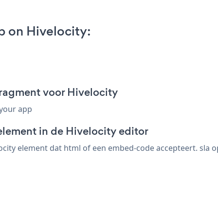
 on Hivelocity:
agment voor Hivelocity
 your app
lement in de Hivelocity editor
city element dat html of een embed-code accepteert. sla o