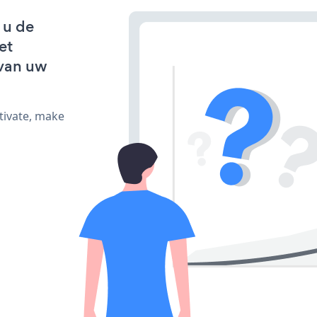
 u de
et
van uw
tivate, make