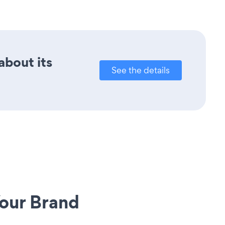
about its
See the details
our Brand