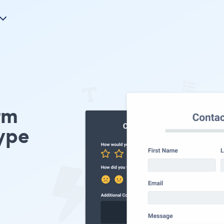
rm
ype