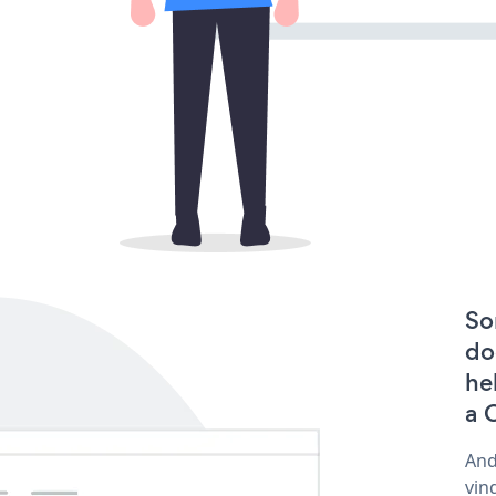
So
do
he
a 
And
vin