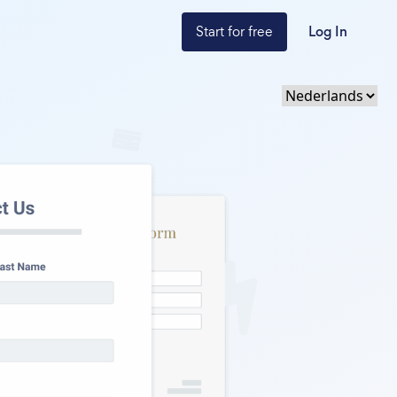
Start for free
Log In