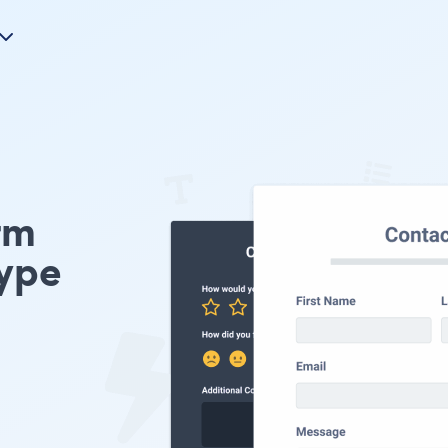
rm
ype