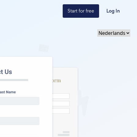
Start for free
Log In