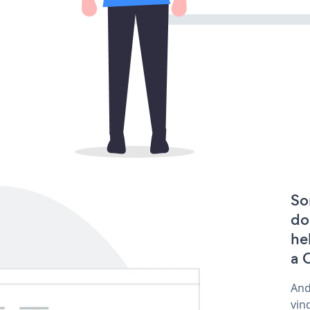
So
do
he
a 
And
vin