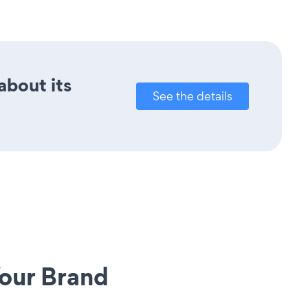
about its
See the details
our Brand