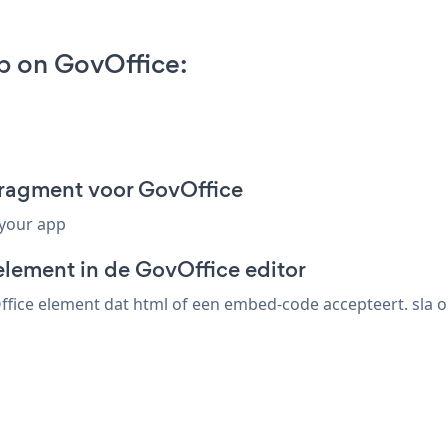
 on GovOffice:
ragment voor GovOffice
 your app
element in de GovOffice editor
ice element dat html of een embed-code accepteert. sla o