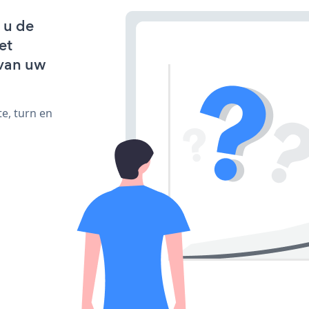
 u de
et
van uw
e, turn en