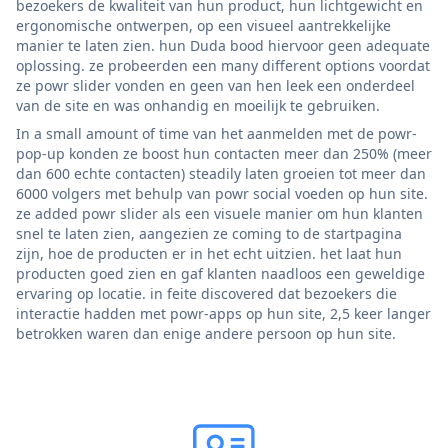
bezoekers de kwaliteit van hun product, hun lichtgewicht en
ergonomische ontwerpen, op een visueel aantrekkelijke
manier te laten zien. hun Duda bood hiervoor geen adequate
oplossing. ze probeerden een many different options voordat
ze powr slider vonden en geen van hen leek een onderdeel
van de site en was onhandig en moeilijk te gebruiken.
In a small amount of time van het aanmelden met de powr-
pop-up konden ze boost hun contacten meer dan 250% (meer
dan 600 echte contacten) steadily laten groeien tot meer dan
6000 volgers met behulp van powr social voeden op hun site.
ze added powr slider als een visuele manier om hun klanten
snel te laten zien, aangezien ze coming to de startpagina
zijn, hoe de producten er in het echt uitzien. het laat hun
producten goed zien en gaf klanten naadloos een geweldige
ervaring op locatie. in feite discovered dat bezoekers die
interactie hadden met powr-apps op hun site, 2,5 keer langer
betrokken waren dan enige andere persoon op hun site.