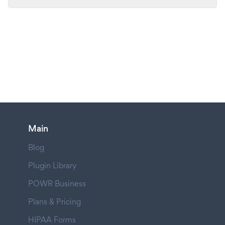
Main
Blog
Plugin Library
POWR Business
Plans & Pricing
HIPAA Forms