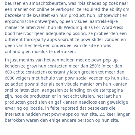
beurzen en ambachtsbeurzen, was rbia shades op zoek naar
een manier om online te verkopen. ze required the ability om
bezoekers de kwaliteit van hun product, hun lichtgewicht en
ergonomische ontwerpen, op een visueel aantrekkelijke
manier te laten zien. hun BB Wedding Bliss For WordPress
bood hiervoor geen adequate oplossing. ze probeerden een
different third-party apps voordat ze powr slider vonden en
geen van hen leek een onderdeel van de site en was
onhandig en moeilijk te gebruiken.
In just months van het aanmelden met de powr-pop-up
konden ze grow hun contacten meer dan 250% (meer dan
600 echte contacten) constantly laten groeien tot meer dan
6000 volgers met behulp van powr social voeden op hun site.
ze added powr slider als een visuele manier om hun klanten
snel te laten zien, aangezien ze landing on de startpagina
zijn, hoe de producten er in het echt uitzien. het laat hun
producten goed zien en gaf klanten naadloos een geweldige
ervaring op locatie. in feite reported dat bezoekers die
interactie hadden met powr-apps op hun site, 2,5 keer langer
betrokken waren dan enige andere persoon op hun site.