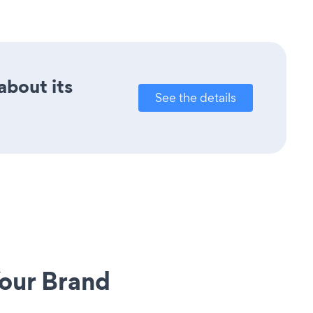
about its
See the details
our Brand