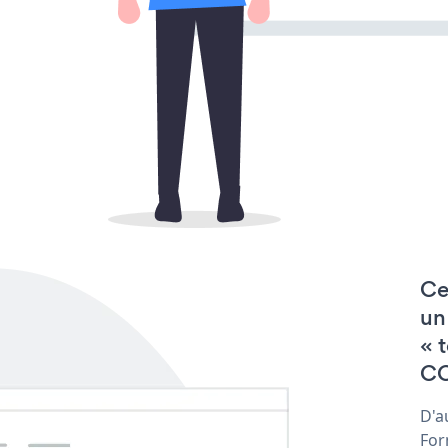
Ce
un
« 
CO
D'a
For