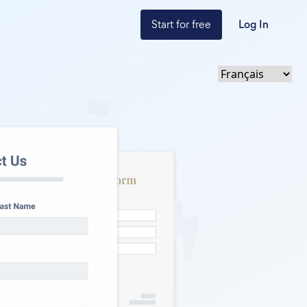
Start for free
Log In