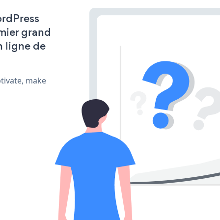
ordPress
emier grand
n ligne de
ptivate, make