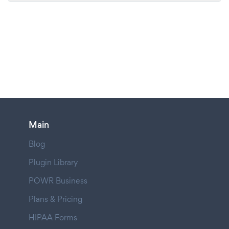
Main
Blog
Plugin Library
POWR Business
Plans & Pricing
HIPAA Forms